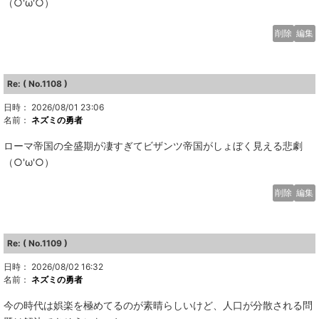
（○'ω'○）
削除
編集
Re: ( No.1108 )
日時： 2026/08/01 23:06
名前：
ネズミの勇者
ローマ帝国の全盛期が凄すぎてビザンツ帝国がしょぼく見える悲劇
（○'ω'○）
削除
編集
Re: ( No.1109 )
日時： 2026/08/02 16:32
名前：
ネズミの勇者
今の時代は娯楽を極めてるのが素晴らしいけど、人口が分散される問