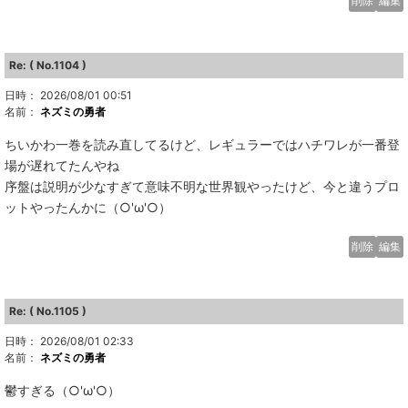
削除
編集
Re: ( No.1104 )
日時： 2026/08/01 00:51
名前：
ネズミの勇者
ちいかわ一巻を読み直してるけど、レギュラーではハチワレが一番登
場が遅れてたんやね
序盤は説明が少なすぎて意味不明な世界観やったけど、今と違うプロ
ットやったんかに（○'ω'○）
削除
編集
Re: ( No.1105 )
日時： 2026/08/01 02:33
名前：
ネズミの勇者
鬱すぎる（○'ω'○）