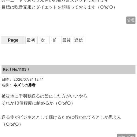
目標は吃音克服とダイエットを頑張っております（○'ω'○）
管理
Page
最初
次
前
最後
返信
Re: ( No.1103 )
日時： 2026/07/31 12:41
名前：
ネズミの勇者
被災地に千羽鶴送るの禁止した方がいいやろ
それか10個程度に納めるか（○'ω'○）
送る側がビジネスとして儲けるために行われてるとしか思えん
（○'ω'○）