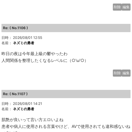
削除
編集
Re: ( No.1106 )
日時： 2026/08/01 12:55
名前：
ネズミの勇者
昨日の夜は今年最上級の鬱やったわ
人間関係を整理したくなるレベルに（○'ω'○）
削除
編集
Re: ( No.1107 )
日時： 2026/08/01 14:21
名前：
ネズミの勇者
肌艶が良いって言い方エロいよね
患者や病人に使用される言葉やけど、AVで使用されても違和感ないね