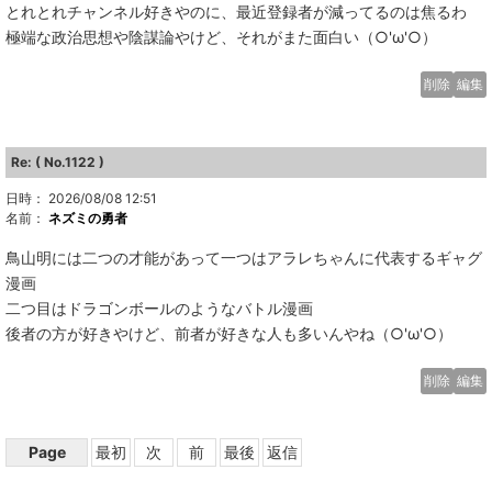
とれとれチャンネル好きやのに、最近登録者が減ってるのは焦るわ
極端な政治思想や陰謀論やけど、それがまた面白い（○'ω'○）
削除
編集
Re: ( No.1122 )
日時： 2026/08/08 12:51
名前：
ネズミの勇者
鳥山明には二つの才能があって一つはアラレちゃんに代表するギャグ
漫画
二つ目はドラゴンボールのようなバトル漫画
後者の方が好きやけど、前者が好きな人も多いんやね（○'ω'○）
削除
編集
Page
最初
次
前
最後
返信