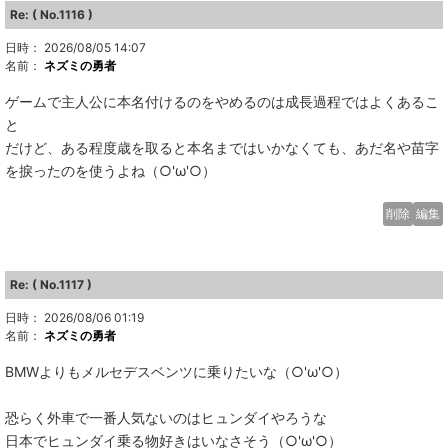
Re: ( No.1116 )
日時： 2026/08/05 14:07
名前：
ネズミの勇者
ゲームで主人公に本名付けるのをやめるのは成長過程ではよくあるこ
と
だけど、ある程度歳を取ると本名まではいかなくても、あだ名や苗字
を捩ったのを使うよね（○'ω'○）
削除
編集
Re: ( No.1117 )
日時： 2026/08/06 01:19
名前：
ネズミの勇者
BMWよりもメルセデスベンツに乗りたいな（○'ω'○）
恐らく外車で一番人気ないのはヒュンダイやろうな
日本でヒュンダイ乗る物好きはいなさそう（○'ω'○）