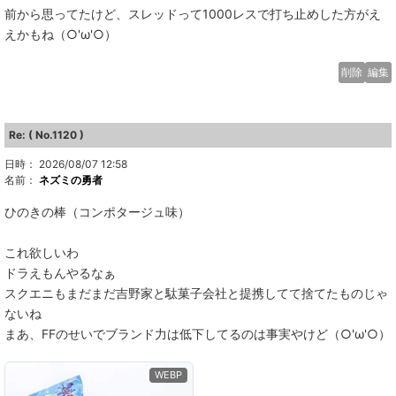
前から思ってたけど、スレッドって1000レスで打ち止めした方がえ
えかもね（○'ω'○）
削除
編集
Re: ( No.1120 )
日時： 2026/08/07 12:58
名前：
ネズミの勇者
ひのきの棒（コンポタージュ味）
これ欲しいわ
ドラえもんやるなぁ
スクエニもまだまだ吉野家と駄菓子会社と提携してて捨てたものじゃ
ないね
まあ、FFのせいでブランド力は低下してるのは事実やけど（○'ω'○）
WEBP