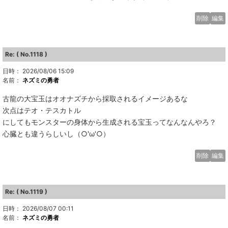
削除
編集
Re: ( No.1118 )
日時： 2026/08/06 15:09
名前：
ネズミの勇者
古龍の大宝玉はオオナズチから採取されるイメージあるな
次点はテオ・テスカトル
にしてもモンスターの身体から生成される宝玉ってなんなんやろ？
心臓とも違うらしいし（○'ω'○）
削除
編集
Re: ( No.1119 )
日時： 2026/08/07 00:11
名前：
ネズミの勇者