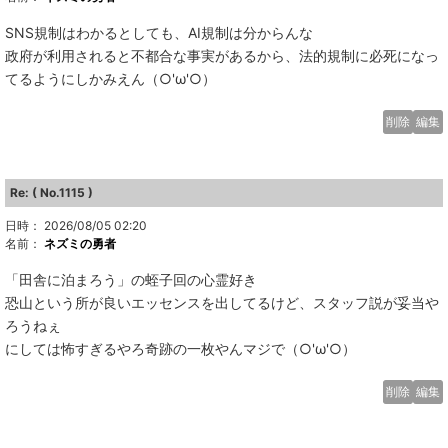
SNS規制はわかるとしても、AI規制は分からんな
政府が利用されると不都合な事実があるから、法的規制に必死になっ
てるようにしかみえん（○'ω'○）
削除
編集
Re: ( No.1115 )
日時： 2026/08/05 02:20
名前：
ネズミの勇者
「田舎に泊まろう」の蛭子回の心霊好き
恐山という所が良いエッセンスを出してるけど、スタッフ説が妥当や
ろうねぇ
にしては怖すぎるやろ奇跡の一枚やんマジで（○'ω'○）
削除
編集