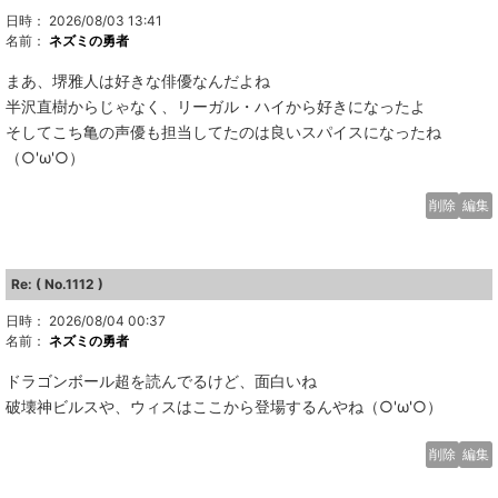
日時： 2026/08/03 13:41
名前：
ネズミの勇者
まあ、堺雅人は好きな俳優なんだよね
半沢直樹からじゃなく、リーガル・ハイから好きになったよ
そしてこち亀の声優も担当してたのは良いスパイスになったね
（○'ω'○）
削除
編集
Re: ( No.1112 )
日時： 2026/08/04 00:37
名前：
ネズミの勇者
ドラゴンボール超を読んでるけど、面白いね
破壊神ビルスや、ウィスはここから登場するんやね（○'ω'○）
削除
編集