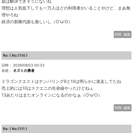
題は解決できそうにないね
理想は人気低下しても一万人ほどの利用者がいることやけど、まあ無
理やろね
経済の新陳代謝も激しいし（○'ω'○）
削除
編集
Re: ( No.1110 )
日時： 2026/08/03 00:33
名前：
ネズミの勇者
ドラゴンクエストはナンバリング9と10は明らかに迷走してたね
売上的には10はスクエニの生命線やったけどねぇ
13あたりはまたオンラインになるのかなぁ（○'ω'○）
削除
編集
Re: ( No.1111 )