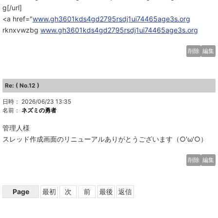
g[/url]
<a href="
www.gh3601kds4gd2795rsdj1ui74465age3s.org
rknxvwzbg
www.gh3601kds4gd2795rsdj1ui74465age3s.org
削除
編集
Re: ( No.12 )
日時： 2026/06/23 13:35
名前：
ネズミの勇者
管理人様
スレッド作成画面のリニューアルありがとうございます（○'ω'○）
削除
編集
Page
最初
次
前
最後
返信