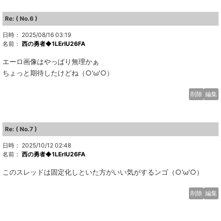
Re: ( No.6 )
日時： 2025/08/16 03:19
名前：
西の勇者◆1LErlU26FA
エーロ画像はやっぱり無理かぁ
ちょっと期待したけどね（○'ω'○）
削除
編集
Re: ( No.7 )
日時： 2025/10/12 02:48
名前：
西の勇者◆1LErlU26FA
このスレッドは固定化しといた方がいい気がするンゴ（○'ω'○）
削除
編集