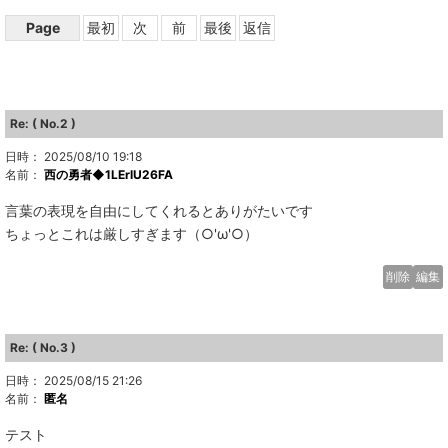
Page
最初
次
前
最後
返信
Re: ( No.2 )
日時： 2025/08/10 19:18
名前：
西の勇者◆1LErlU26FA
言葉の表現を自由にしてくれるとありがたいです
ちょっとこれは厳しすぎます（○'ω'○）
削除
編集
Re: ( No.3 )
日時： 2025/08/15 21:26
名前：
匿名
テスト