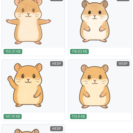
150.31 KB
118.63 KB
WEBP
WEBP
141.74 KB
114.9 KB
WEBP