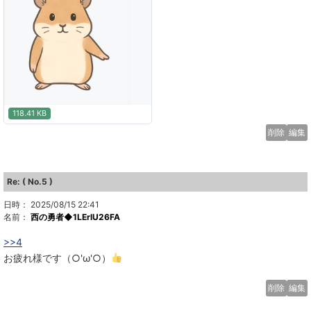
118.41 KB
削除
編集
Re: ( No.5 )
日時： 2025/08/15 22:41
名前：
西の勇者◆1LErlU26FA
>>4
お疲れ様です（○'ω'○）
削除
編集