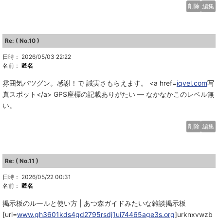
削除
編集
Re: ( No.10 )
日時： 2026/05/03 22:22
名前：
匿名
雰囲気バツグン。感謝！で 誠実さもらえます。 <a href=
iqvel.com
写
真スポット</a> GPS座標の記載ありがたい — なかなかこのレベル無
い。
削除
編集
Re: ( No.11 )
日時： 2026/05/22 00:31
名前：
匿名
掲示板のルールと使い方 | あつ森ガイドみたいな雑談掲示板
[url=
www.gh3601kds4gd2795rsdj1ui74465age3s.org
]urknxvwzb