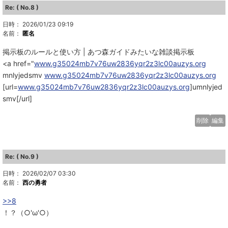
Re: ( No.8 )
日時： 2026/01/23 09:19
名前：
匿名
掲示板のルールと使い方 | あつ森ガイドみたいな雑談掲示板
<a href="
www.g35024mb7v76uw2836yqr2z3lc00auzys.org
mnlyjedsmv
www.g35024mb7v76uw2836yqr2z3lc00auzys.org
[url=
www.g35024mb7v76uw2836yqr2z3lc00auzys.org
]umnlyjed
smv[/url]
削除
編集
Re: ( No.9 )
日時： 2026/02/07 03:30
名前：
西の勇者
>>8
！？（○'ω'○）