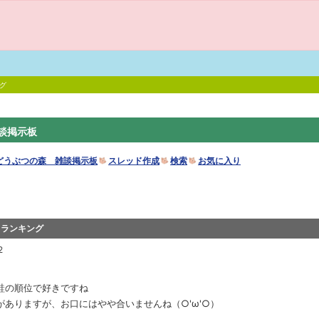
グ
談掲示板
どうぶつの森 雑談掲示板
スレッド作成
検索
お気に入り
りランキング
2
鮭の順位で好きですね
ありますが、お口にはやや合いませんね（○'ω'○）