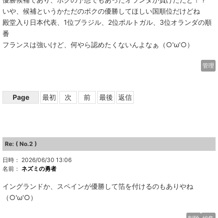
いや、候補というかただのボクの優勝してほしい国順位だけどね
殿堂入り日本代表、1位ブラジル、2位ポルトガル、3位オランダの順
番
フランスは強いけど、何やら認めたくないんよなぁ（○'ω'○）
管理
Page
最初
次
前
最後
返信
Re: ( No.2 )
日時： 2026/06/30 13:06
名前：
ネズミの勇者
イングランドか、スペインが優勝して箔を付けるのもありやね
（○'ω'○）